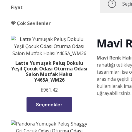
Seçi
Fiyat
💝 Çok Sevilenler
Mavi R
Mavi Renk Halı
Latte Yumuşak Peluş Dokulu
rahatlığı tetikl
Yeşil Çocuk Odası Oturma Odası
tasarımları ise 
Salon Mutfak Halısı
arasında çeşitli
Y465A_WM26
kullanılarak ima
₺
961,42
uğrayabilirsiniz
Seçenekler