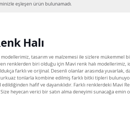
minizle eşleşen ürün bulunamadı.
enk Halı
modellerimiz, tasarım ve malzemesi ile sizlere mükemmel bi
eyen renklerden biri olduğu için Mavi renk halı modellerimiz, 
oldukça farklı ve orijinal. Desenli olanlar arasında yuvarlak, d
 turkuaz tonlarla kombine edilmiş farklı bitki tipleri bulunu
l edildiğinden hafif ve dayanıklıdır. Farklı renklerdeki Mav
. Size heyecan verici bir satın alma deneyimi sunacağa emin ol