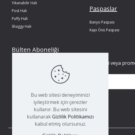
Yıkanabilir Halı
Paspaslar
Post Halı
Puffy Halı
Banyo Paspası
Shaggy Halı
Kapı Önü Paspası
Bülten Aboneliği
Bültenimize kaydolarak hiçbir güncellemeyi veya pro
Bu web sitesi deneyiminizi
iyileştirmek için çerezler
kullanır. Bu web sitesini
kullanarak
Gizlilik Politikamızı
kabul etmiş olursunuz.