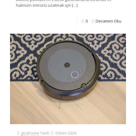
halınızın ömrünü uzatmak için
[…]
0
Devamını Oku
gizahome
Tarih
9 Ekim 2024