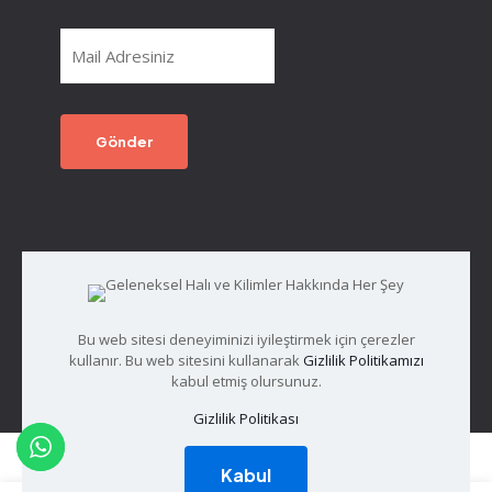
Bu web sitesi deneyiminizi iyileştirmek için çerezler
© 2026
Giza Home Tüm Hakları Saklıdır.
kullanır. Bu web sitesini kullanarak
Gizlilik Politikamızı
kabul etmiş olursunuz.
Gizlilik Politikası
Kabul